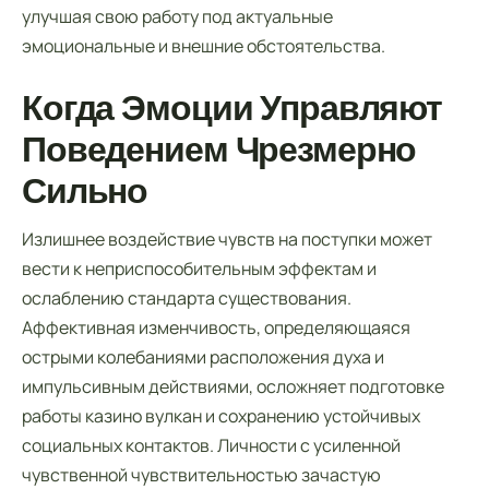
улучшая свою работу под актуальные
эмоциональные и внешние обстоятельства.
Когда Эмоции Управляют
Поведением Чрезмерно
Сильно
Излишнее воздействие чувств на поступки может
вести к неприспособительным эффектам и
ослаблению стандарта существования.
Аффективная изменчивость, определяющаяся
острыми колебаниями расположения духа и
импульсивным действиями, осложняет подготовке
работы казино вулкан и сохранению устойчивых
социальных контактов. Личности с усиленной
чувственной чувствительностью зачастую