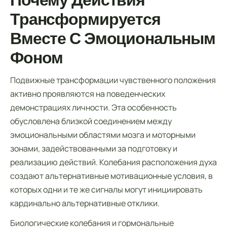
Почему Действия
Трансформируется
Вместе С Эмоциональным
Фоном
Подвижные трансформации чувственного положения
активно проявляются на поведенческих
демонстрациях личности. Эта особенность
обусловлена близкой соединением между
эмоциональными областями мозга и моторными
зонами, задействованными за подготовку и
реализацию действий. Колебания расположения духа
создают альтернативные мотивационные условия, в
которых одни и те же сигналы могут инициировать
кардинально альтернативные отклики.
Биологические колебания и гормональные