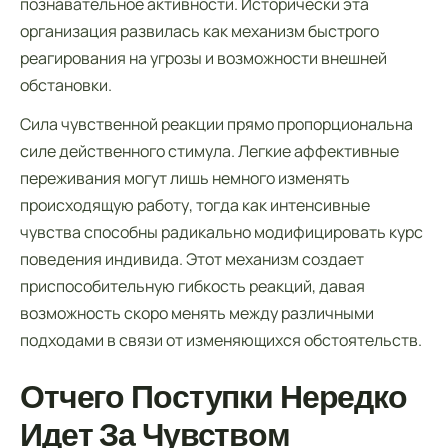
познавательное активности. Исторически эта
организация развилась как механизм быстрого
реагирования на угрозы и возможности внешней
обстановки.
Сила чувственной реакции прямо пропорциональна
силе действенного стимула. Легкие аффективные
переживания могут лишь немного изменять
происходящую работу, тогда как интенсивные
чувства способны радикально модифицировать курс
поведения индивида. Этот механизм создает
приспособительную гибкость реакций, давая
возможность скоро менять между различными
подходами в связи от изменяющихся обстоятельств.
Отчего Поступки Нередко
Идет За Чувством