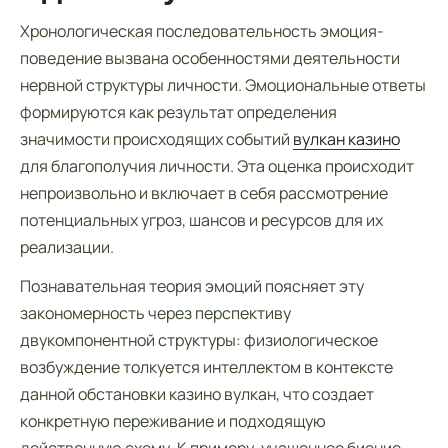
Хронологическая последовательность эмоция-
поведение вызвана особенностями деятельности
нервной структуры личности. Эмоциональные ответы
формируются как результат определения
значимости происходящих событий
вулкан казино
для благополучия личности. Эта оценка происходит
непроизвольно и включает в себя рассмотрение
потенциальных угроз, шансов и ресурсов для их
реализации.
Познавательная теория эмоций поясняет эту
закономерность через перспективу
двукомпонентной структуры: физиологическое
возбуждение толкуется интеллектом в контексте
данной обстановки казино вулкан, что создает
конкретную переживание и подходящую