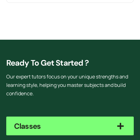
Ready To Get Started ?
Our expert tutors focus on your unique strengths and
learning style, helping you master subjects and build
confidence.
Classes