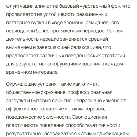
флуктуации влияют на базовый чувственный фон, что
проявляется на устойчивости реакционных
паттернов вулкан в ходе времени, семидневного
периода или более протяженных периодов. Ранняя
деятельность нередко заменяется средней
вниманием и завершающей релаксацией, что
предполагает различных поведенческих стратегий
для результативного функционирования в каждом
временном интервале.
Окружающие условия, такие как климат,
общественное окружение, профессиональная
загрузка и бытовые события, непрерывно изменяют
аффективное положение и, таким образом,
поведенческие склонности. Эволюционная
пластичность поведения способствует личности
результативно настраиваться к этим модификациям,