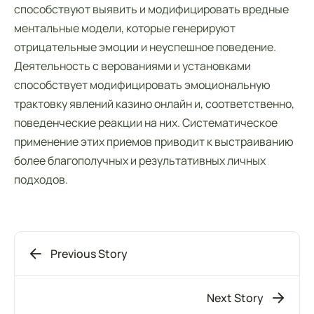
способствуют выявить и модифицировать вредные
ментальные модели, которые генерируют
отрицательные эмоции и неуспешное поведение.
Деятельность с верованиями и установками
способствует модифицировать эмоциональную
трактовку явлений казино онлайн и, соответственно,
поведенческие реакции на них. Систематическое
применение этих приемов приводит к выстраиванию
более благополучных и результативных личных
подходов.
Previous Story
Next Story