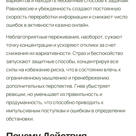
вариантов и находить необычные способы к задачам.
Равновесие и убежденность создают постоянную
скорость переработки информации и снижают число
ошибок в активности казино онлайн.
Неблагоприятные переживания, наоборот, сужают
точку концентрации и ускоряют отклики за счет
снижения их вариативности. Страх и беспокойство
запускают защитные способы, концентрируя все
силы на избежание риска, что в состоянии влечь к
ограниченному мышлению и пренебрежению
дополнительных перспектив. Гнев убыстряет
реакции, но уменьшает их правильность и
продуманность, что способно приводить к
импульсивным поступкам и ошибкам в определении
обстановки.