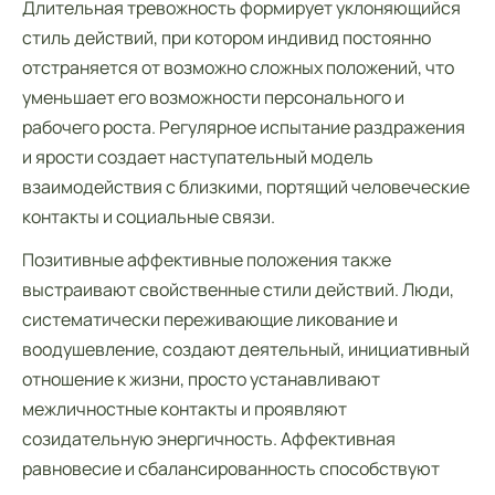
Длительная тревожность формирует уклоняющийся
стиль действий, при котором индивид постоянно
отстраняется от возможно сложных положений, что
уменьшает его возможности персонального и
рабочего роста. Регулярное испытание раздражения
и ярости создает наступательный модель
взаимодействия с близкими, портящий человеческие
контакты и социальные связи.
Позитивные аффективные положения также
выстраивают свойственные стили действий. Люди,
систематически переживающие ликование и
воодушевление, создают деятельный, инициативный
отношение к жизни, просто устанавливают
межличностные контакты и проявляют
созидательную энергичность. Аффективная
равновесие и сбалансированность способствуют