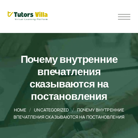
Почему внутренние
впечатления
сказываются на
постановления
HOME
UNCATEGORIZED
ПОЧЕМУ ВНУТРЕННИЕ
ВПЕЧАТЛЕНИЯ СКАЗЫВАЮТСЯ НА ПОСТАНОВЛЕНИЯ