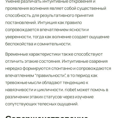
Умение различать интуитивные откровения и
проявления волнения являет собой существенный
способность для результативного принятия
постановлений. Интуиция как правило
сопровождается впечатлением ясности и
уверенности, тогда как волнение создает ощущение
беспокойства и сомнительности.
Временные характеристики также способствуют
отличить этакие состояния. Интуитивные озарения
нередко формируются спонтанно и сопровождаются
впечатлением “правильности”, в то период как
тревожные мысли обладают тенденцию к
навязчивости и цикличности. riobet может помочь в
различении этаких статусов через изучение
сопутствующих телесных ощущений.