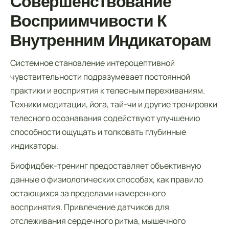
Совершенствование
Восприимчивости К
Внутренним Индикаторам
Системное становление интероцептивной
чувствительности подразумевает постоянной
практики и восприятия к телесным переживаниям.
Техники медитации, йога, тай-чи и другие тренировки
телесного осознавания содействуют улучшению
способности ощущать и толковать глубинные
индикаторы.
Биофидбек-тренинг предоставляет объективную
данные о физиологических способах, как правило
остающихся за пределами намеренного
воспринятия. Привлечение датчиков для
отслеживания сердечного ритма, мышечного