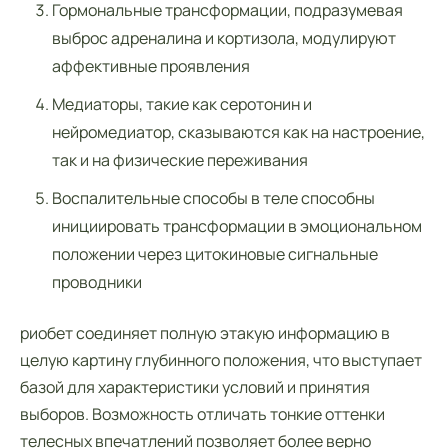
Гормональные трансформации, подразумевая
выброс адреналина и кортизола, модулируют
аффективные проявления
Медиаторы, такие как серотонин и
нейромедиатор, сказываются как на настроение,
так и на физические переживания
Воспалительные способы в теле способны
инициировать трансформации в эмоциональном
положении через цитокиновые сигнальные
проводники
риобет соединяет полную этакую информацию в
целую картину глубинного положения, что выступает
базой для характеристики условий и принятия
выборов. Возможность отличать тонкие оттенки
телесных впечатлений позволяет более верно