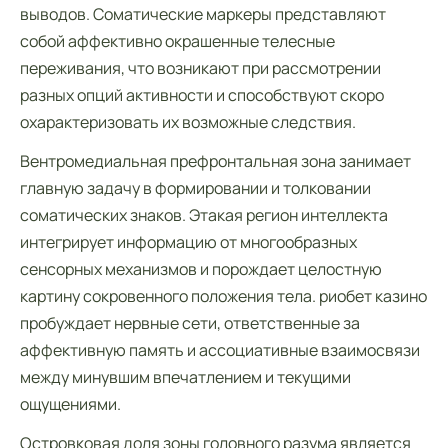
выводов. Соматические маркеры представляют
собой аффективно окрашенные телесные
переживания, что возникают при рассмотрении
разных опций активности и способствуют скоро
охарактеризовать их возможные следствия.
Вентромедиальная префронтальная зона занимает
главную задачу в формировании и толковании
соматических знаков. Этакая регион интеллекта
интегрирует информацию от многообразных
сенсорных механизмов и порождает целостную
картину сокровенного положения тела. риобет казино
пробуждает нервные сети, ответственные за
аффективную память и ассоциативные взаимосвязи
между минувшим впечатлением и текущими
ощущениями.
Островковая доля зоны головного разума является