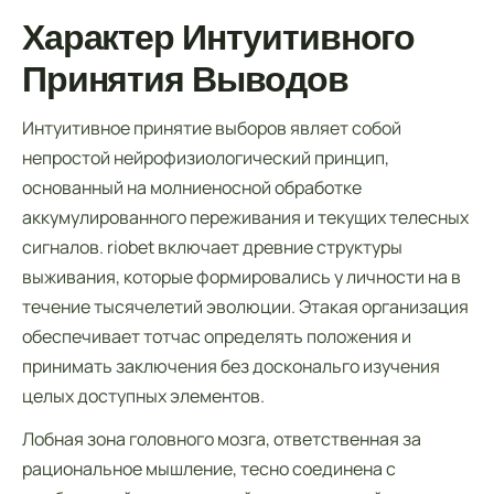
Характер Интуитивного
Принятия Выводов
Интуитивное принятие выборов являет собой
непростой нейрофизиологический принцип,
основанный на молниеносной обработке
аккумулированного переживания и текущих телесных
сигналов. riobet включает древние структуры
выживания, которые формировались у личности на в
течение тысячелетий эволюции. Этакая организация
обеспечивает тотчас определять положения и
принимать заключения без доскональго изучения
целых доступных элементов.
Лобная зона головного мозга, ответственная за
рациональное мышление, тесно соединена с