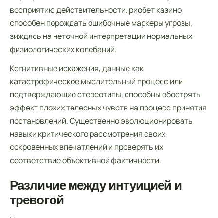
восприятию действительности. риобет казино
способен порождать ошибочные маркеры угрозы,
зиждясь на неточной интерпретации нормальных
физиологических колебаний.
Когнитивные искажения, данные как
катастрофическое мыслительный процесс или
подтверждающие стереотипы, способны обострять
эффект плохих телесных чувств на процесс принятия
постановлений. Существенно эволюционировать
навыки критического рассмотрения своих
сокровенных впечатлений и проверять их
соответствие объективной фактичности.
Различие между интуицией и
тревогой