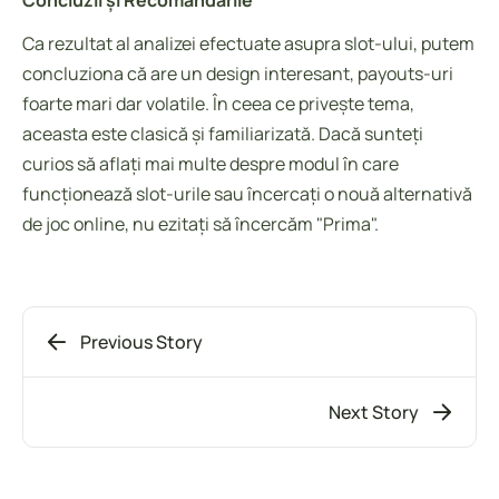
Concluzii și Recomandările
Ca rezultat al analizei efectuate asupra slot-ului, putem
concluziona că are un design interesant, payouts-uri
foarte mari dar volatile. În ceea ce privește tema,
aceasta este clasică și familiarizată. Dacă sunteți
curios să aflați mai multe despre modul în care
funcționează slot-urile sau încercați o nouă alternativă
de joc online, nu ezitați să încercăm "Prima".
Previous Story
Next Story