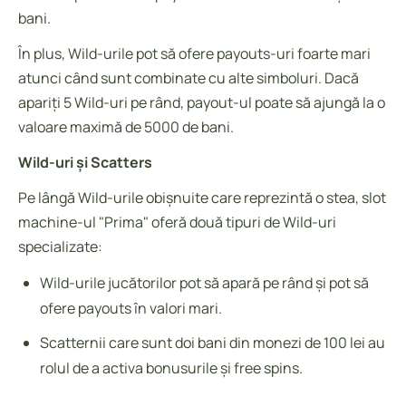
bani.
În plus, Wild-urile pot să ofere payouts-uri foarte mari
atunci când sunt combinate cu alte simboluri. Dacă
apariți 5 Wild-uri pe rând, payout-ul poate să ajungă la o
valoare maximă de 5000 de bani.
Wild-uri și Scatters
Pe lângă Wild-urile obișnuite care reprezintă o stea, slot
machine-ul "Prima" oferă două tipuri de Wild-uri
specializate:
Wild-urile jucătorilor pot să apară pe rând și pot să
ofere payouts în valori mari.
Scatternii care sunt doi bani din monezi de 100 lei au
rolul de a activa bonusurile și free spins.