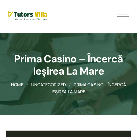
Prima Casino – Încercă
Ieșirea La Mare
HOME
UNCATEGORIZED
PRIMA CASINO – ÎNCERCĂ
IEȘIREA LA MARE