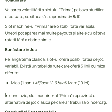
Volatilitate
Valoarea volatilității a slotului "Prima", pe baza studiilor
efectuate, se situează la aproximativ 8/10.
Slot machine-ul "Prima" are o stabilitate variabilă.
Uneori pot apărea mai multe payouts și altele cu câteva
rotații fără a obține nimic.
Bunăstare în Joc
Pe lângă tema clasică, slot-ul oferă posibilitatea de joc
variabil. Există un tabel de rute care oferă 5 linii cu mize
diferite:
Mica (1 bani)
Mijlocie(2-3 bani)
Mare(10 lei)
În concluzie, slot machine-ul "Prima" reprezintă o
alternativă de joc clasică pe care ar trebui să o încercați.