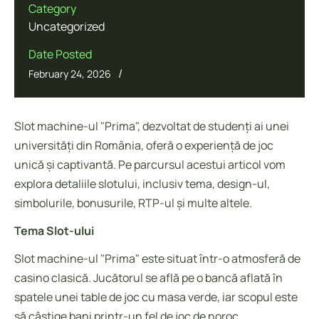
Category
Uncategorized
Date Posted
/
February 24, 2026
Slot machine-ul "Prima", dezvoltat de studenți ai unei
universități din România, oferă o experiență de joc
unică și captivantă. Pe parcursul acestui articol vom
explora detaliile slotului, inclusiv tema, design-ul,
simbolurile, bonusurile, RTP-ul și multe altele.
Tema Slot-ului
Slot machine-ul "Prima" este situat într-o atmosferă de
casino clasică. Jucătorul se află pe o bancă aflată în
spatele unei table de joc cu masa verde, iar scopul este
să câștige bani printr-un fel de joc de noroc.