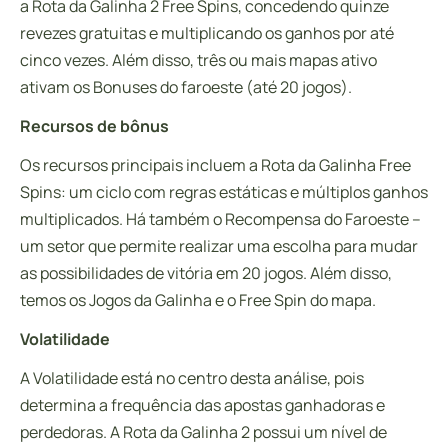
a Rota da Galinha 2 Free Spins, concedendo quinze
revezes gratuitas e multiplicando os ganhos por até
cinco vezes. Além disso, três ou mais mapas ativo
ativam os Bonuses do faroeste (até 20 jogos).
Recursos de bônus
Os recursos principais incluem a Rota da Galinha Free
Spins: um ciclo com regras estáticas e múltiplos ganhos
multiplicados. Há também o Recompensa do Faroeste –
um setor que permite realizar uma escolha para mudar
as possibilidades de vitória em 20 jogos. Além disso,
temos os Jogos da Galinha e o Free Spin do mapa.
Volatilidade
A Volatilidade está no centro desta análise, pois
determina a frequência das apostas ganhadoras e
perdedoras. A Rota da Galinha 2 possui um nível de