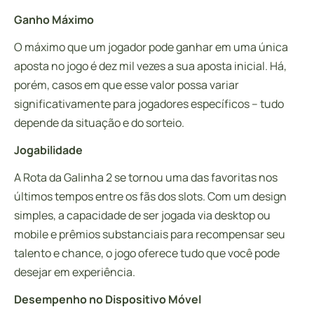
Ganho Máximo
O máximo que um jogador pode ganhar em uma única
aposta no jogo é dez mil vezes a sua aposta inicial. Há,
porém, casos em que esse valor possa variar
significativamente para jogadores específicos – tudo
depende da situação e do sorteio.
Jogabilidade
A Rota da Galinha 2 se tornou uma das favoritas nos
últimos tempos entre os fãs dos slots. Com um design
simples, a capacidade de ser jogada via desktop ou
mobile e prêmios substanciais para recompensar seu
talento e chance, o jogo oferece tudo que você pode
desejar em experiência.
Desempenho no Dispositivo Móvel