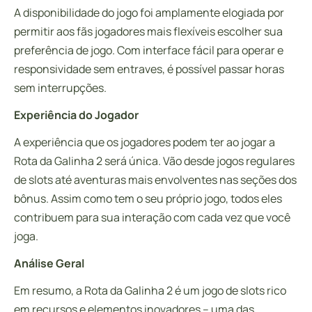
A disponibilidade do jogo foi amplamente elogiada por
permitir aos fãs jogadores mais flexíveis escolher sua
preferência de jogo. Com interface fácil para operar e
responsividade sem entraves, é possível passar horas
sem interrupções.
Experiência do Jogador
A experiência que os jogadores podem ter ao jogar a
Rota da Galinha 2 será única. Vão desde jogos regulares
de slots até aventuras mais envolventes nas seções dos
bônus. Assim como tem o seu próprio jogo, todos eles
contribuem para sua interação com cada vez que você
joga.
Análise Geral
Em resumo, a Rota da Galinha 2 é um jogo de slots rico
em recursos e elementos inovadores – uma das