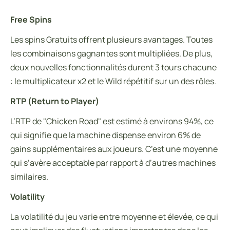
Free Spins
Les spins Gratuits offrent plusieurs avantages. Toutes
les combinaisons gagnantes sont multipliées. De plus,
deux nouvelles fonctionnalités durent 3 tours chacune
: le multiplicateur x2 et le Wild répétitif sur un des rôles.
RTP (Return to Player)
L’RTP de "Chicken Road" est estimé à environs 94%, ce
qui signifie que la machine dispense environ 6% de
gains supplémentaires aux joueurs. C’est une moyenne
qui s’avère acceptable par rapport à d’autres machines
similaires.
Volatility
La volatilité du jeu varie entre moyenne et élevée, ce qui