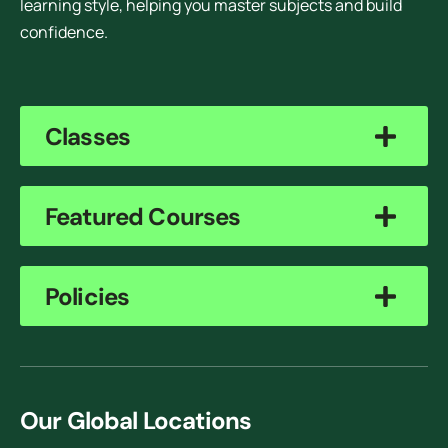
learning style, helping you master subjects and build
confidence.
Classes
Featured Courses
Policies
Our Global Locations