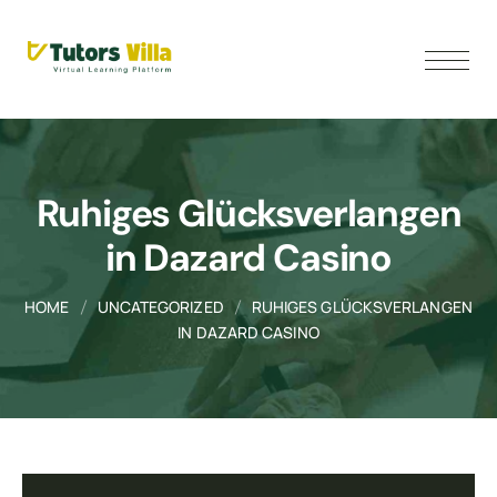
Ruhiges Glücksverlangen
in Dazard Casino
HOME
UNCATEGORIZED
RUHIGES GLÜCKSVERLANGEN
IN DAZARD CASINO