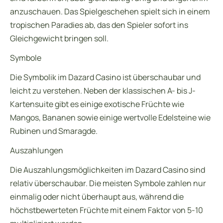
anzuschauen. Das Spielgeschehen spielt sich in einem
tropischen Paradies ab, das den Spieler sofort ins
Gleichgewicht bringen soll.
Symbole
Die Symbolik im Dazard Casino ist überschaubar und
leicht zu verstehen. Neben der klassischen A- bis J-
Kartensuite gibt es einige exotische Früchte wie
Mangos, Bananen sowie einige wertvolle Edelsteine wie
Rubinen und Smaragde.
Auszahlungen
Die Auszahlungsmöglichkeiten im Dazard Casino sind
relativ überschaubar. Die meisten Symbole zahlen nur
einmalig oder nicht überhaupt aus, während die
höchstbewerteten Früchte mit einem Faktor von 5-10