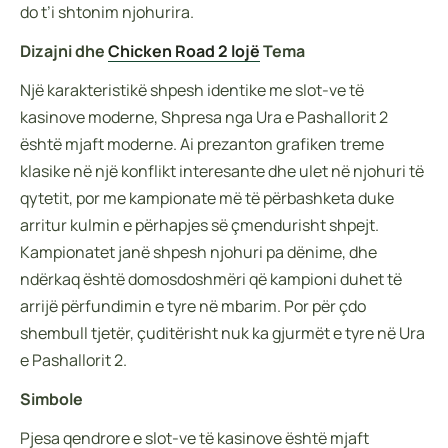
do t’i shtonim njohurira.
Dizajni dhe
Chicken Road 2 lojë
Tema
Një karakteristikë shpesh identike me slot-ve të
kasinove moderne, Shpresa nga Ura e Pashallorit 2
është mjaft moderne. Ai prezanton grafiken treme
klasike në një konflikt interesante dhe ulet në njohuri të
qytetit, por me kampionate më të përbashketa duke
arritur kulmin e përhapjes së çmendurisht shpejt.
Kampionatet janë shpesh njohuri pa dënime, dhe
ndërkaq është domosdoshmëri që kampioni duhet të
arrijë përfundimin e tyre në mbarim. Por për çdo
shembull tjetër, çuditërisht nuk ka gjurmët e tyre në Ura
e Pashallorit 2.
Simbole
Pjesa qendrore e slot-ve të kasinove është mjaft