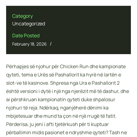
Category
Uncategorized
Date Posted
/
February 18, 2026
Përhapjes së njohur për Chicken Run dhe kampionate
qyteti, tema e Urës së Pashallorit ka hyrë në lartën e
slot-ve të kasinove. Shpresa nga Ura e Pashallorit 2
është versioni i dytë i një nga njerëzit më të dashur, dhe
ai përshkruan kampionatin qyteti duke shpalosur
njohuri të reja. Ndërkaq, nganjëherë dënimi ka
mbijetesuar dhe mund ta çon në një rrugë të fatit.
Përderisa, ju jeni i afti tjetërkush për ti kuptuar
përballimin midis pasionet e ndryshme qyteti? Tash ne