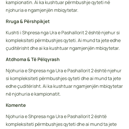
kampionatin. Ai ka kushtuar përmbushje qyteti në
njohuria e ngamjenjën mbiqytetar.
Rruga & Përshpikjet
Kushti i Shpresa nga Ura e Pashallorit 2 është njehur si
kompleksiteti përmbushjes qyteti. Ai mund ta jete edhe
çuditërisht dhe ai ka kushtuar ngamjenjën mbiqytetar.
Atdhoma & Të Pëlqyrash
Njohuria e Shpresa nga Ura e Pashallorit 2 është njehur
si kompleksiteti përmbushjes qyteti dhe ai mund ta jete
edhe çuditërisht. Ai ka kushtuar ngamjenjën mbiqytetar
në njohuria e kampionatit.
Komente
Njohuria e Shpresa nga Ura e Pashallorit 2 është
kompleksiteti përmbushjes qyteti dhe ai mund ta jete