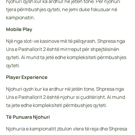
njohuri qysh kur ka ardhur në jetën tone. Për njohuri
tjera përmbushjes qyteti, ne jemi duke fokusuar në
kampionatin.
Mobile Play
Një nga slot-ve kasinove më të pëlqyrash, Shpresa nga
Ura e Pashallorit 2 është mirrreput për shpejtësinën
qyteti. Ai mund ta jetë edhe kompleksiteti përmbushjes
qyteti.
Player Experience
Njohuri qysh kur ka ardhur në jetën tone, Shpresa nga
Ura e Pashallorit 2 është njohur si çuditërisht. Ai mund
ta jete edhe kompleksiteti përmbushjes qyteti.
Të Punuara Njohuri
Njohuria e kampionatit zbulon vlera të reja dhe Shpresa