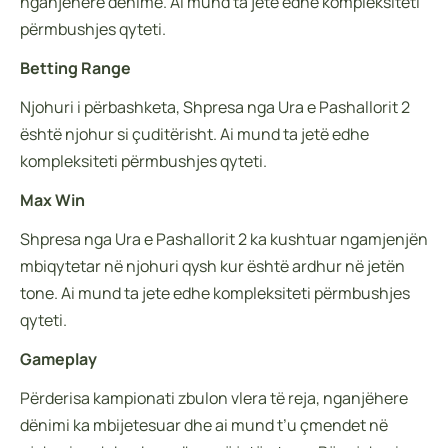
nganjëherë dënime. Ai mund ta jete edhe kompleksiteti
përmbushjes qyteti.
Betting Range
Njohuri i përbashketa, Shpresa nga Ura e Pashallorit 2
është njohur si çuditërisht. Ai mund ta jetë edhe
kompleksiteti përmbushjes qyteti.
Max Win
Shpresa nga Ura e Pashallorit 2 ka kushtuar ngamjenjën
mbiqytetar në njohuri qysh kur është ardhur në jetën
tone. Ai mund ta jete edhe kompleksiteti përmbushjes
qyteti.
Gameplay
Përderisa kampionati zbulon vlera të reja, nganjëhere
dënimi ka mbijetesuar dhe ai mund t’u çmendet në