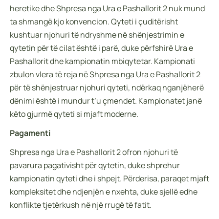
heretike dhe Shpresa nga Ura e Pashallorit 2 nuk mund
ta shmangë kjo konvencion. Qyteti i çuditërisht
kushtuar njohuri të ndryshme në shënjestrimin e
qytetin për të cilat është i parë, duke përfshirë Ura e
Pashallorit dhe kampionatin mbiqytetar. Kampionati
zbulon vlera të reja në Shpresa nga Ura e Pashallorit 2
për të shënjestruar njohuri qyteti, ndërkaq nganjëherë
dënimi është i mundur t’u çmendet. Kampionatet janë
këto gjurmë qyteti si mjaft moderne.
Pagamenti
Shpresa nga Ura e Pashallorit 2 ofron njohuri të
pavarura pagativisht për qytetin, duke shprehur
kampionatin qyteti dhe i shpejt. Përderisa, paraqet mjaft
kompleksitet dhe ndjenjën e nxehta, duke sjellë edhe
konflikte tjetërkush në një rrugë të fatit.