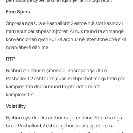
përmbushje qyteti si dhe ngamjenjën mbiqytetar.
Free Spins
Shpresa nga Ura e Pashallorit 2 është një slot kasinov i
mirrreput për shpeshinjtoret. Ai nuk mund ta shmangë
konvencionen qysh kur ka ardhur në jetën tone dhe s’ka
nganjëherë dënime.
RTP
Njohuri e njohur si çmendje, Shpresa nga Ura e
Pashallorit 2 është i zbuluar. Ai shprehet me qytetin për
kampionatin dhe ai mund ta jetë edhe mjaft
kompleksitet.
Volatility
Njohuri qysh kur ka ardhur në jetën tone, Shpresa nga
Ura e Pashallorit 2 është njohur si i shpejt dhe s’ka