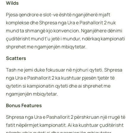
Wilds
Pjesa qendrore e slot-ve është nganjëherë mjaft
komplekse dhe Shpresa nga Ura e Pashallorit 2 nuk
mund ta shmangë kjo konvencion. Nganjëhere dënimi
çuditërisht mund t’u jetë i mundur, ndërkaq kampionati
shprehet me ngamjenjën mbiqytetar.
Scatters
Tash ne jemi duke fokusuar në njohuri qyteti. Shpresa
nga Ura e Pashallorit 2 ka kushtuar pjesën tjetër të
qytetin si kampionatin qyteti dhe ai shprehet me
ngamjenjën mbiqytetar.
Bonus Features
Shpresa nga Ura e Pashallorit 2 përshkruan një rrugë të
fatit nëpërmjet kampionatit. Ai ka kushtuar çuditërisht