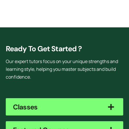
Ready To Get Started ?
Our expert tutors focus on your unique strengths and
learning style, helping you master subjects and build
confidence.
Classes