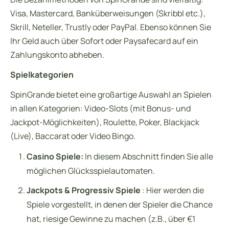
Visa, Mastercard, Banküberweisungen (Skribbl etc.),
Skrill, Neteller, Trustly oder PayPal. Ebenso können Sie
Ihr Geld auch über Sofort oder Paysafecard auf ein
Zahlungskonto abheben.
Spielkategorien
SpinGrande bietet eine großartige Auswahl an Spielen
in allen Kategorien: Video-Slots (mit Bonus- und
Jackpot-Möglichkeiten), Roulette, Poker, Blackjack
(Live), Baccarat oder Video Bingo.
Casino Spiele:
In diesem Abschnitt finden Sie alle
möglichen Glücksspielautomaten.
Jackpots & Progressiv Spiele
: Hier werden die
Spiele vorgestellt, in denen der Spieler die Chance
hat, riesige Gewinne zu machen (z.B., über €1