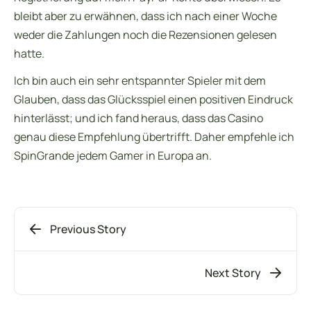
bleibt aber zu erwähnen, dass ich nach einer Woche
weder die Zahlungen noch die Rezensionen gelesen
hatte.
Ich bin auch ein sehr entspannter Spieler mit dem
Glauben, dass das Glücksspiel einen positiven Eindruck
hinterlässt; und ich fand heraus, dass das Casino
genau diese Empfehlung übertrifft. Daher empfehle ich
SpinGrande jedem Gamer in Europa an.
Previous Story
Next Story