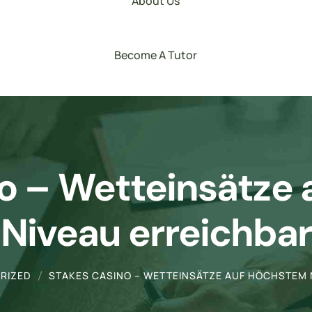
About Us
Become A Tutor
o – Wetteinsätze
Niveau erreichbar
RIZED
STAKES CASINO – WETTEINSÄTZE AUF HÖCHSTEM 