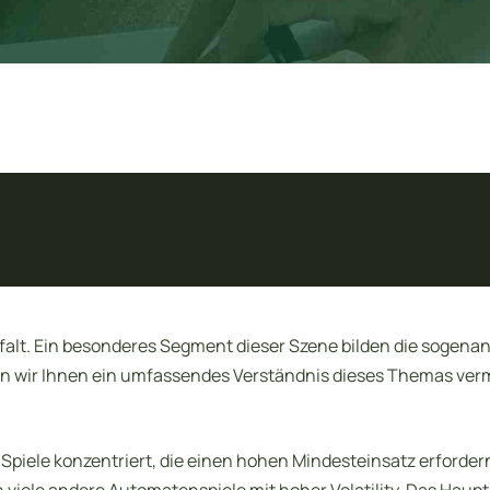
lfalt. Ein besonderes Segment dieser Szene bilden die sogena
en wir Ihnen ein umfassendes Verständnis dieses Themas verm
f Spiele konzentriert, die einen hohen Mindesteinsatz erforder
ch viele andere Automatenspiele mit hoher Volatility. Das Hau