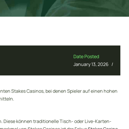
Date Posted
/
January 13, 2026
nnten Stakes Casinos, bei denen Spieler auf einen hohen
itteln.
n. Diese können traditionelle Tisch- oder Live-Karten-
ptmerkmal von Stakes Casinos ist der Fokus
Stakes Casino