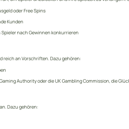
sgeld oder Free Spins
ende Kunden
n Spieler nach Gewinnen konkurrieren
d reich an Vorschriften. Dazu gehören:
ben
 Gaming Authority oder die UK Gambling Commission, die Glü
an. Dazu gehören: