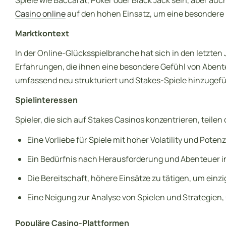
Casino online
auf den hohen Einsatz, um eine besondere 
Marktkontext
In der Online-Glücksspielbranche hat sich in den letzte
Erfahrungen, die ihnen eine besondere Gefühl von Abent
umfassend neu strukturiert und Stakes-Spiele hinzugefü
Spielinteressen
Spieler, die sich auf Stakes Casinos konzentrieren, teil
Eine Vorliebe für Spiele mit hoher Volatility und Poten
Ein Bedürfnis nach Herausforderung und Abenteuer in
Die Bereitschaft, höhere Einsätze zu tätigen, um ein
Eine Neigung zur Analyse von Spielen und Strategie
Populäre Casino-Plattformen