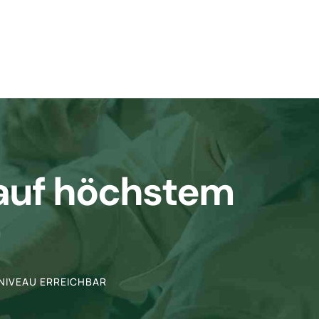
 auf höchstem
NIVEAU ERREICHBAR