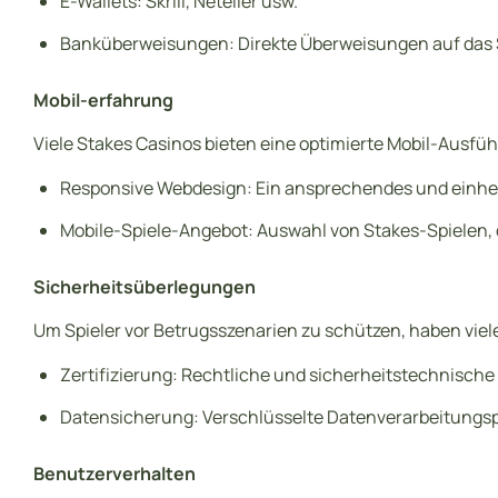
E-Wallets: Skrill, Neteller usw.
Banküberweisungen: Direkte Überweisungen auf das 
Mobil-erfahrung
Viele Stakes Casinos bieten eine optimierte Mobil-Ausfü
Responsive Webdesign: Ein ansprechendes und einheit
Mobile-Spiele-Angebot: Auswahl von Stakes-Spielen, 
Sicherheitsüberlegungen
Um Spieler vor Betrugsszenarien zu schützen, haben vie
Zertifizierung: Rechtliche und sicherheitstechnische
Datensicherung: Verschlüsselte Datenverarbeitungsp
Benutzerverhalten