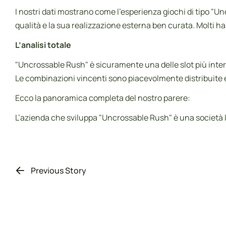
I nostri dati mostrano come l’esperienza giochi di tipo "Un
qualità e la sua realizzazione esterna ben curata. Molti 
L’analisi totale
"Uncrossable Rush" è sicuramente una delle slot più inte
Le combinazioni vincenti sono piacevolmente distribuite e
Ecco la panoramica completa del nostro parere:
L’azienda che sviluppa "Uncrossable Rush" è una società lea
Previous Story