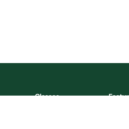
Classes
Featu
IGCSE
Biochemi
rning
O-Levels
Bioinform