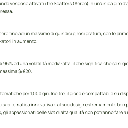
ando vengono attivati i tre Scatters (Aereo) in un’unica giro d
gressa.
cere fino ad un massimo di quindici gironi gratuiti, con le pri
katori in aumento.
 96% ed una volatilità media-alta, il che significa che se si g
a massima $/€20.
atiche per 1,000 giri. Inoltre, il gioco è compattabile su disp
la sua tematica innovativa e al suo design estremamente ben pen
 gli appassionati delle slot di alta qualità non potranno fare a 