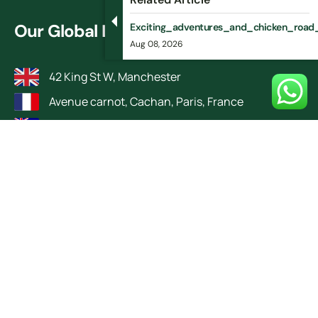
Our Global Locations
Exciting_adventures_and_chicken_road_
Aug 08, 2026
42 King St W, Manchester
Avenue carnot, Cachan, Paris, France
Applecross, Perth, Western Australia, Australia.
Bahria Town, Lahore, Pakistan
© 2025
TutorsVilla.
All rights reserved
| Design by RokketBase