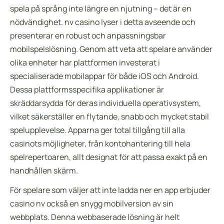
spela på språng inte längre en njutning – det är en
nödvändighet. nv casino lyser i detta avseende och
presenterar en robust och anpassningsbar
mobilspelslösning. Genom att veta att spelare använder
olika enheter har plattformen investerat i
specialiserade mobilappar för både iOS och Android.
Dessa plattformsspecifika applikationer är
skräddarsydda för deras individuella operativsystem,
vilket säkerställer en flytande, snabb och mycket stabil
spelupplevelse. Apparna ger total tillgång till alla
casinots möjligheter, från kontohantering till hela
spelrepertoaren, allt designat för att passa exakt på en
handhållen skärm.
För spelare som väljer att inte ladda ner en app erbjuder
casino nv också en snygg mobilversion av sin
webbplats. Denna webbaserade lösning är helt