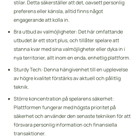
stilar. Detta säkerställer att det, oavsett personlig
preferens eller känsla, alltid finns något
engagerande att kolla in.
Bra utbud av valmöjligheter: Det här omfattande
utbudet är ett stort plus, och tillåter spelare att
stanna kvar med sina valmöjligheter eller dyka in i
nya territorier, allt inom en enda, enhetlig plattform.
Sturdy Tech: Denna hängivenhet till en upplevelse
av högre kvalitet förstärks av aktuell och pålitlig
teknik.
Större koncentration på spelarens säkerhet:
Plattformen fungerar med högsta prioritet på
säkerhet och använder den senaste tekniken för att
försvara personlig information och finansiella
transaktioner.