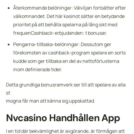
Återkommande belöningar: Välviljan fortsätter efter
välkomnandet. Det här kasinot sätter en betydande
prioritet på att behålla spelarna på lång sikt med
frequenCashback-erbjudanden: t bonusar.
Pengarna-tillbaka-belöningar: Dessutom ger
förekomsten av cashback-program spelare en sorts
kudde som ger tillbaka en del av nettoförlusterna
inom definierade tider.
Detta grundliga bonusramverk ser till att spelare av alla
st
mogna får man att känna sig uppskattad.
Nvcasino Handhållen App
I en tid där bekvämlighet är avgörande, är förmågan att