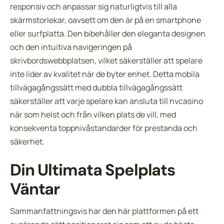
responsiv och anpassar sig naturligtvis till alla
skärmstorlekar, oavsett om den är på en smartphone
eller surfplatta. Den bibehåller den eleganta designen
och den intuitiva navigeringen på
skrivbordswebbplatsen, vilket säkerställer att spelare
inte lider av kvalitet när de byter enhet. Detta mobila
tillvägagångssätt med dubbla tillvägagångssätt
säkerställer att varje spelare kan ansluta till nvcasino
när som helst och från vilken plats de vill, med
konsekventa toppnivåstandarder för prestanda och
säkerhet.
Din Ultimata Spelplats
Väntar
Sammanfattningsvis har den här plattformen på ett