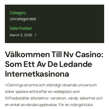
Category
Uncategorized
Date Posted
/
March 3, 2026
Välkommen Till Nv Casino:
Som Ett Av De Ledande
Internetkasinona
I iGamings enorma och ständigt växande universum
söker spelare alltid efter en webbplats som
tillfredsställer alla behov: variation, värde, säkerhet och
en enkel användarupplevelse. För en mängd kloka