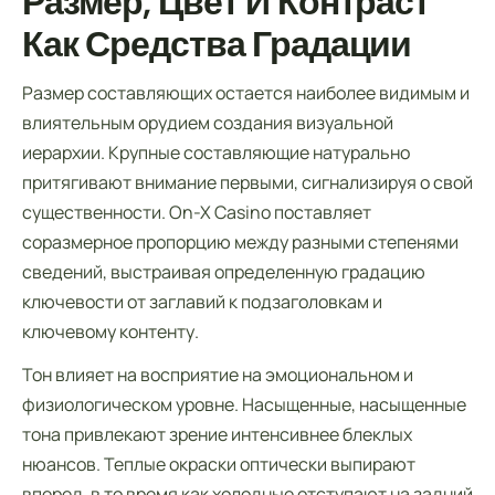
Размер, Цвет И Контраст
Как Средства Градации
Размер составляющих остается наиболее видимым и
влиятельным орудием создания визуальной
иерархии. Крупные составляющие натурально
притягивают внимание первыми, сигнализируя о свой
существенности. On-X Casino поставляет
соразмерное пропорцию между разными степенями
сведений, выстраивая определенную градацию
ключевости от заглавий к подзаголовкам и
ключевому контенту.
Тон влияет на восприятие на эмоциональном и
физиологическом уровне. Насыщенные, насыщенные
тона привлекают зрение интенсивнее блеклых
нюансов. Теплые окраски оптически выпирают
вперед, в то время как холодные отступают на задний