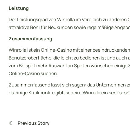
Leistung
Der Leistungsgrad von Winrolla im Vergleich zu anderen 
attraktive Boni für Neukunden sowie regelmäßige Angebo
Zusammenfassung
Winrolla ist ein Online-Casino mit einer beeindruckenden
Benutzeroberfläche, die leicht zu bedienen ist und auch
zum Beispiel mehr Auswahl an Spielen wünschen einige Sp
Online-Casino suchen.
Zusammenfassend lässt sich sagen: das Unternehmen zei
es einige Kritikpunkte gibt, scheint Winrolla ein seriöse
Previous Story