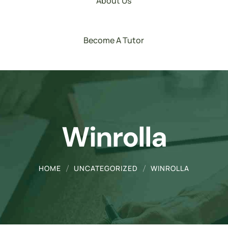
About Us
Become A Tutor
Winrolla
HOME
UNCATEGORIZED
WINROLLA