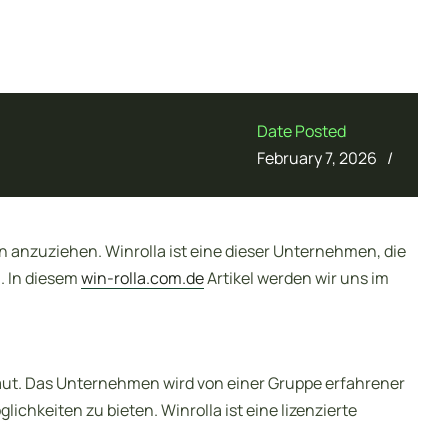
Date Posted
/
February 7, 2026
n anzuziehen. Winrolla ist eine dieser Unternehmen, die
. In diesem
win-rolla.com.de
Artikel werden wir uns im
aut. Das Unternehmen wird von einer Gruppe erfahrener
hkeiten zu bieten. Winrolla ist eine lizenzierte