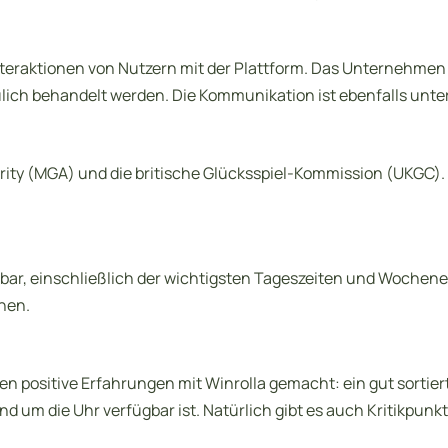
teraktionen von Nutzern mit der Plattform. Das Unternehmen h
ulich behandelt werden. Die Kommunikation ist ebenfalls unte
rity (MGA) und die britische Glücksspiel-Kommission (UKGC). D
gbar, einschließlich der wichtigsten Tageszeiten und Wochen
chen.
n positive Erfahrungen mit Winrolla gemacht: ein gut sortiert
d um die Uhr verfügbar ist. Natürlich gibt es auch Kritikpunk