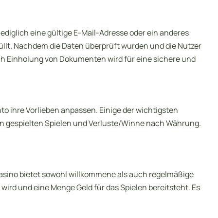
ediglich eine gültige E-Mail-Adresse oder ein anderes
llt. Nachdem die Daten überprüft wurden und die Nutzer
urch Einholung von Dokumenten wird für eine sichere und
o ihre Vorlieben anpassen. Einige der wichtigsten
von gespielten Spielen und Verluste/Winne nach Währung.
asino bietet sowohl willkommene als auch regelmäßige
wird und eine Menge Geld für das Spielen bereitsteht. Es