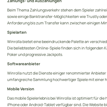
Zahlungs- und Auszahlungen
Beim Thema Zahlungsverkehr stehen dem Spieler zahlreiche
sowie einige Banktransfer-Möglichkeiten wie Trustly ode
Anforderung bis zum Transfer kann zwischen einigen Mi
Spielarten
Winrolla bietet eine beeindruckende Palette an verschie
Die beliebtesten Online-Spiele finden sich in folgenden 
Poker und progressive Jackpots.
Softwareanbieter
Winrolla nutzt die Dienste einiger renommierter Anbieter 
umfangreiche Sammlung hochwertiger Spiele mit einer
Mobile Version
Das mobile Spielerlebnis bei Winrolla ist optimiert für di
iPhone oder Android-Tablet verfügbar sind. Die Website b