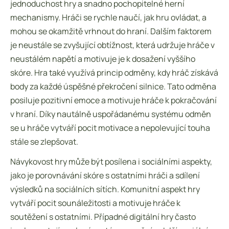
jednoduchost hry a snadno pochopitelné herní
mechanismy. Hráči se rychle naučí, jak hru ovládat, a
mohou se okamžitě vrhnout do hraní. Dalším faktorem
je neustále se zvyšující obtížnost, která udržuje hráče v
neustálém napětí a motivuje je k dosažení vyššího
skóre. Hra také využívá princip odměny, kdy hráč získává
body za každé úspěšné překročení silnice. Tato odměna
posiluje pozitivní emoce a motivuje hráče k pokračování
v hraní. Díky nautálně uspořádanému systému odměn
se u hráče vytváří pocit motivace a nepolevující touha
stále se zlepšovat.
Návykovost hry může být posílena i sociálními aspekty,
jako je porovnávání skóre s ostatními hráči a sdílení
výsledků na sociálních sítích. Komunitní aspekt hry
vytváří pocit sounáležitosti a motivuje hráče k
soutěžení s ostatními. Případné digitální hry často