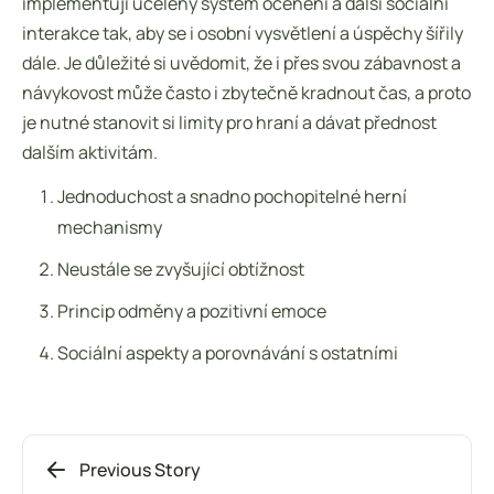
implementují ucelený systém ocenění a další sociální
interakce tak, aby se i osobní vysvětlení a úspěchy šířily
dále. Je důležité si uvědomit, že i přes svou zábavnost a
návykovost může často i zbytečně kradnout čas, a proto
je nutné stanovit si limity pro hraní a dávat přednost
dalším aktivitám.
Jednoduchost a snadno pochopitelné herní
mechanismy
Neustále se zvyšující obtížnost
Princip odměny a pozitivní emoce
Sociální aspekty a porovnávání s ostatními
Previous Story