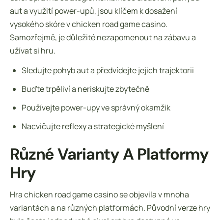
aut a využití power-upů, jsou klíčem k dosažení
vysokého skóre v chicken road game casino.
Samozřejmě, je důležité nezapomenout na zábavu a
užívat si hru.
Sledujte pohyb aut a předvídejte jejich trajektorii
Buďte trpěliví a neriskujte zbytečně
Používejte power-upy ve správný okamžik
Nacvičujte reflexy a strategické myšlení
Různé Varianty A Platformy
Hry
Hra chicken road game casino se objevila v mnoha
variantách a na různých platformách. Původní verze hry