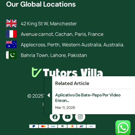
Our Global Locations
42 King St W, Manchester
Avenue carnot, Cachan, Paris, France
Applecross, Perth, Western Australia, Australia.
Bahria Town, Lahore, Pakistan
Related Article
Aplicativo De Bate-Papo Por Vídeo
© 2025
TutorsVilla.
All rights reserved
Encon...
| Design by RokketBase
Mar 11, 2026