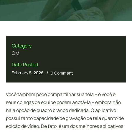
Category
OM
Date Posted
/
February 5, 2026
0 Comment
Você também pode compartilhar sua tela – e você e
seus colegas de equipe podem anotá-la – embora não
haja opção de quadro branco dedicada. O aplicativo
possui tanto capacidade de gravação de tela quanto de
edição de vídeo. De fato, é um dos melhores aplicativos