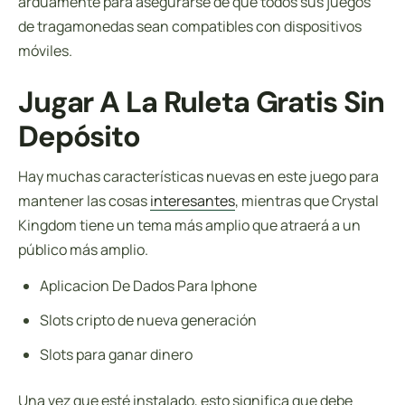
arduamente para asegurarse de que todos sus juegos
de tragamonedas sean compatibles con dispositivos
móviles.
Jugar A La Ruleta Gratis Sin
Depósito
Hay muchas características nuevas en este juego para
mantener las cosas
interesantes
, mientras que Crystal
Kingdom tiene un tema más amplio que atraerá a un
público más amplio.
Aplicacion De Dados Para Iphone
Slots cripto de nueva generación
Slots para ganar dinero
Una vez que esté instalado, esto significa que debe