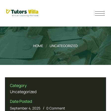
HOME
UNCATEGORIZED
Category
Uncategorized
Date Posted
/
September 4, 2025
0 Comment