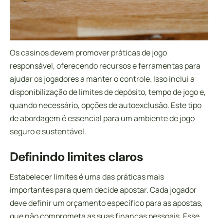
Os casinos devem promover práticas de jogo
responsável, oferecendo recursos e ferramentas para
ajudar os jogadores a manter o controle. Isso inclui a
disponibilização de limites de depósito, tempo de jogo e,
quando necessário, opções de autoexclusão. Este tipo
de abordagem é essencial para um ambiente de jogo
seguro e sustentável.
Definindo limites claros
Estabelecer limites é uma das práticas mais
importantes para quem decide apostar. Cada jogador
deve definir um orçamento específico para as apostas,
que não comprometa as suas finanças pessoais. Esse