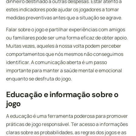
dinheiro destinado a outras despesas. Estar atento a
estes indicadores pode ajudar os jogadores a tomar
medidas preventivas antes que a situação se agrave.
Falar sobre o jogo e partilhar experiências com amigos
ou familiares pode ser uma forma eficaz de obter apoio.
Muitas vezes, aqueles à nossa volta podem perceber
comportamentos que nós mesmos não conseguimos
identificar. A comunicação aberta é um passo
importante para manter a saúde mental e emocional
enquanto se desfruta do jogo.
Educação e informação sobre o
jogo
A educação é uma ferramenta poderosa para promover
práticas de jogo responsável. Ter acesso a informações
claras sobre as probabilidades, as regras dos jogos e as