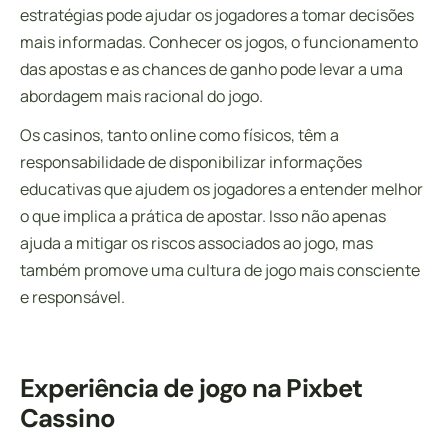
estratégias pode ajudar os jogadores a tomar decisões
mais informadas. Conhecer os jogos, o funcionamento
das apostas e as chances de ganho pode levar a uma
abordagem mais racional do jogo.
Os casinos, tanto online como físicos, têm a
responsabilidade de disponibilizar informações
educativas que ajudem os jogadores a entender melhor
o que implica a prática de apostar. Isso não apenas
ajuda a mitigar os riscos associados ao jogo, mas
também promove uma cultura de jogo mais consciente
e responsável.
Experiência de jogo na Pixbet
Cassino