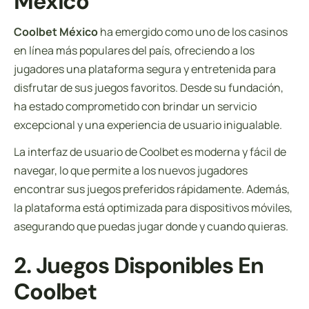
México
Coolbet México
ha emergido como uno de los casinos
en línea más populares del país, ofreciendo a los
jugadores una plataforma segura y entretenida para
disfrutar de sus juegos favoritos. Desde su fundación,
ha estado comprometido con brindar un servicio
excepcional y una experiencia de usuario inigualable.
La interfaz de usuario de Coolbet es moderna y fácil de
navegar, lo que permite a los nuevos jugadores
encontrar sus juegos preferidos rápidamente. Además,
la plataforma está optimizada para dispositivos móviles,
asegurando que puedas jugar donde y cuando quieras.
2. Juegos Disponibles En
Coolbet