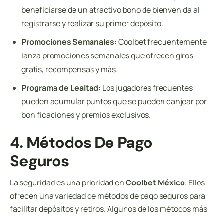
beneficiarse de un atractivo bono de bienvenida al
registrarse y realizar su primer depósito.
Promociones Semanales:
Coolbet frecuentemente
lanza promociones semanales que ofrecen giros
gratis, recompensas y más.
Programa de Lealtad:
Los jugadores frecuentes
pueden acumular puntos que se pueden canjear por
bonificaciones y premios exclusivos.
4. Métodos De Pago
Seguros
La seguridad es una prioridad en
Coolbet México
. Ellos
ofrecen una variedad de métodos de pago seguros para
facilitar depósitos y retiros. Algunos de los métodos más