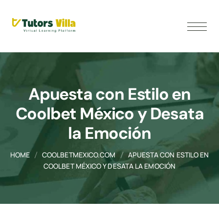
Apuesta con Estilo en
Coolbet México y Desata
la Emoción
HOME
COOLBETMEXICO.COM
APUESTA CON ESTILO EN
COOLBET MÉXICO Y DESATA LA EMOCIÓN