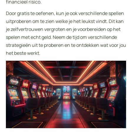
financieel risico.
Door gratis te oefenen, kun je ook verschillende spellen
uitproberen om te zien welke je het leukst vindt. Dit kan
je zelfvertrouwen vergroten en je voorbereiden op het
spelen met echt geld. Neem de tijd om verschillende
strategieën uit te proberen en te ontdekken wat voor jou
het beste werkt.