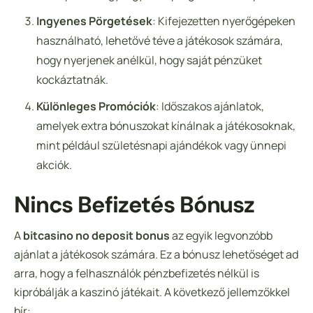
Ingyenes Pörgetések
: Kifejezetten nyerőgépeken
használható, lehetővé téve a játékosok számára,
hogy nyerjenek anélkül, hogy saját pénzüket
kockáztatnák.
Különleges Promóciók
: Időszakos ajánlatok,
amelyek extra bónuszokat kínálnak a játékosoknak,
mint például születésnapi ajándékok vagy ünnepi
akciók.
Nincs Befizetés Bónusz
A
bitcasino no deposit bonus
az egyik legvonzóbb
ajánlat a játékosok számára. Ez a bónusz lehetőséget ad
arra, hogy a felhasználók pénzbefizetés nélkül is
kipróbálják a kaszinó játékait. A következő jellemzőkkel
bír: