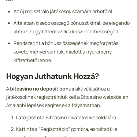
Az új regisztráló játékosok számára érhető el.
Általában kisebb összegű bónuszt kínál, de elegendő
ahhoz, hogy felfedezzék a kaszinó lehetőségeit.
Rendszerint a bónusz összegének megforgatási
követelményei vannak, mielőtt a nyeremény
kifizethető lenne.
Hogyan Juthatunk Hozzá?
A
bitcasino no deposit bonus
aktiválásához a
játékosoknak regisztrálniuk kell a Bitcasino weboldalán.
Az alábbi lépések segítenek a folyamatban:
Látogass el a Bitcasino hivatalos weboldalára.
Kattints a “Regisztráció” gombra, és töltsd ki a