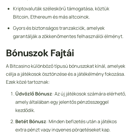
Kriptovaluták széleskörű támogatása, köztük
Bitcoin, Ethereum és más altcoinok.
Gyors és biztonságos tranzakciók, amelyek
garantálják a zökkenőmentes felhasználói élményt.
Bónuszok Fajtái
A Bitcasino különböző típusú bónuszokat kínál, amelyek
célja a játékosok ösztönzése és a játékélmény fokozása.
Ezek közé tartoznak:
Üdvözlő Bónusz
: Az új játékosok számára elérhető,
amely általában egy jelentős pénzösszeggel
kezdődik.
Betét Bónusz
: Minden befizetés után a játékos
extra pénzt vagy ingyenes pörgetéseket kap.