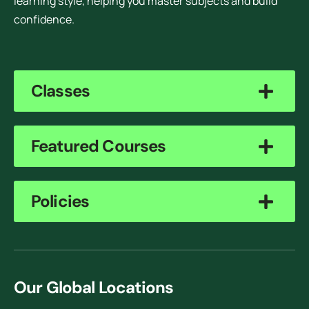
learning style, helping you master subjects and build
confidence.
Classes
Featured Courses
Policies
Our Global Locations