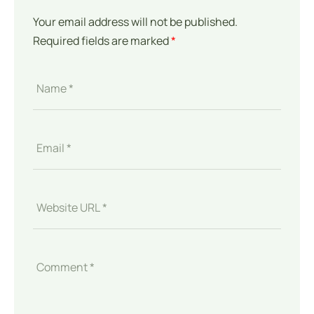
Your email address will not be published.
Required fields are marked
*