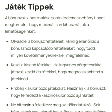
Játék Tippek
A bónuszok kihasználása során érdemes néhány tippet
megfontolni, hogy maximálisan kihasználjuk a
lehetőségeinket:
Olvasd el a bónusz feltételeit: Mindig ellenőrizd a
bónuszhoz kapcsolódó feltételeket, hogy tudd,
milyen követelményeknek kell megfelelned.
Kezdj a kisebb tétekkel: Ha ingyenes pörgetésekkel
játszol, kezdd kis tétekkel, hogy meghosszabbítsd a
játékidőd.
Próbálj ki különböző játékokat: Használj ki a bónuszt,
hogy felfedezd a kaszinó különböző ajánlatait.
Ne
bitcasino
feledkezz meg az időkorlátokról: Sok
bónusznak van lejárati ideje, figyelj arra, hogy időben