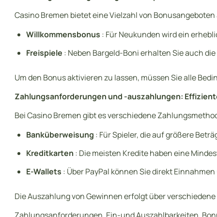
Casino Bremen bietet eine Vielzahl von Bonusangeboten a
Willkommensbonus
: Für Neukunden wird ein erhebl
Freispiele
: Neben Bargeld-Boni erhalten Sie auch die
Um den Bonus aktivieren zu lassen, müssen Sie alle Bedin
Zahlungsanforderungen und -auszahlungen: Effizient
Bei Casino Bremen gibt es verschiedene Zahlungsmetho
Banküberweisung
: Für Spieler, die auf größere Betr
Kreditkarten
: Die meisten Kredite haben eine Mindest
E-Wallets
: Über PayPal können Sie direkt Einnahmen
Die Auszahlung von Gewinnen erfolgt über verschiedene
Zahlungsanforderungen, Ein-und Auszahlbarkeiten, Bo