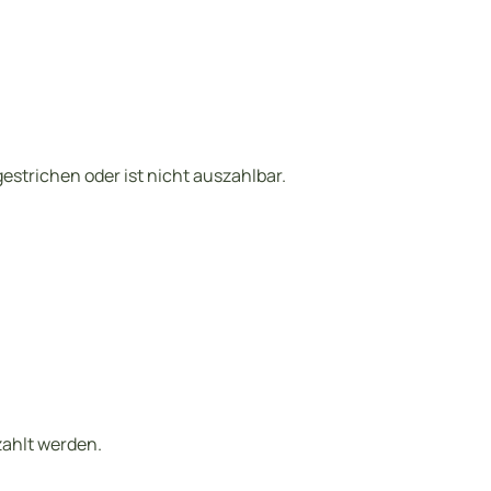
estrichen oder ist nicht auszahlbar.
ahlt werden.