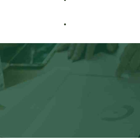
Biochemistry
IB
Bioinformatics
IGCSE
Cell Biology
IELTS/TOEFL
Cyber Security
Data Science & Machine Learning
Digital Marketing
English