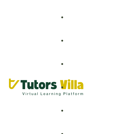
Grade 1 – 8
Grade 9 – 12
Artificial Intelligence
O-Levels
Business Analytics
A-Levels