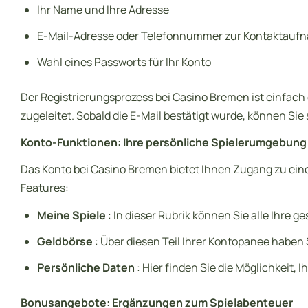
Ihr Name und Ihre Adresse
E-Mail-Adresse oder Telefonnummer zur Kontaktauf
Wahl eines Passworts für Ihr Konto
Der Registrierungsprozess bei Casino Bremen ist einfac
zugeleitet. Sobald die E-Mail bestätigt wurde, können Si
Konto-Funktionen: Ihre persönliche Spielerumgebung
Das Konto bei Casino Bremen bietet Ihnen Zugang zu einer 
Features:
Meine Spiele
: In dieser Rubrik können Sie alle Ihre 
Geldbörse
: Über diesen Teil Ihrer Kontopanee haben
Persönliche Daten
: Hier finden Sie die Möglichkeit,
Bonusangebote: Ergänzungen zum Spielabenteuer