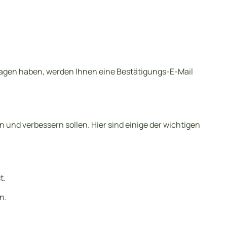
tragen haben, werden Ihnen eine Bestätigungs-E-Mail
n und verbessern sollen. Hier sind einige der wichtigen
t.
n.