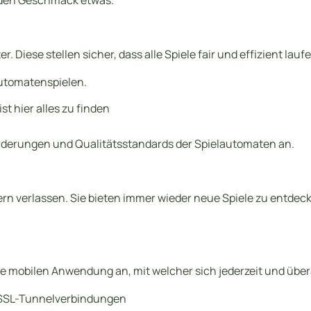
Diese stellen sicher, dass alle Spiele fair und effizient lauf
 Automatenspielen.
ist hier alles zu finden
rderungen und Qualitätsstandards der Spielautomaten an.
ern verlassen. Sie bieten immer wieder neue Spiele zu entdeck
 mobilen Anwendung an, mit welcher sich jederzeit und überal
e SSL-Tunnelverbindungen