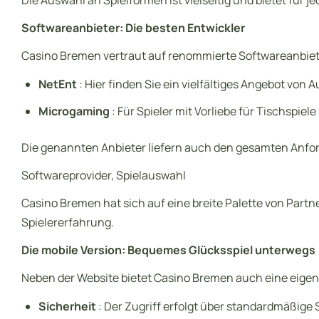
Softwareanbieter: Die besten Entwickler
Casino Bremen vertraut auf renommierte Softwareanbieter. 
NetEnt
: Hier finden Sie ein vielfältiges Angebot von
Microgaming
: Für Spieler mit Vorliebe für Tischspiele 
Die genannten Anbieter liefern auch den gesamten Anfo
Softwareprovider, Spielauswahl
Casino Bremen hat sich auf eine breite Palette von Partn
Spielererfahrung.
Die mobile Version: Bequemes Glücksspiel unterwegs
Neben der Website bietet Casino Bremen auch eine eigene
Sicherheit
: Der Zugriff erfolgt über standardmäßig