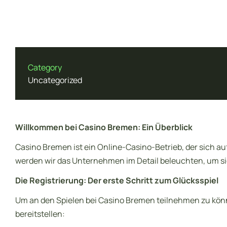
Genetics
Forensic Medicine & Toxicology
Molecular Biology
Category
Uncategorized
Mobile App Development
Willkommen bei Casino Bremen: Ein Überblick
Web Development
Casino Bremen ist ein Online-Casino-Betrieb, der sich auf
werden wir das Unternehmen im Detail beleuchten, um sich
Die Registrierung: Der erste Schritt zum Glücksspiel
Um an den Spielen bei Casino Bremen teilnehmen zu kön
bereitstellen: