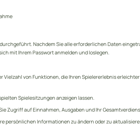
nahme
h durchgeführt. Nachdem Sie alle erforderlichen Daten einge
e sich mit Ihrem Passwort anmelden und loslegen.
Vielzahl von Funktionen, die Ihren Spielererlebnis erleichter
gespielten Spielesitzungen anzeigen lassen.
 Sie Zugriff auf Einnahmen, Ausgaben und Ihr Gesamtverdiens
 Ihre persönlichen Informationen zu ändern oder zu aktualisiere