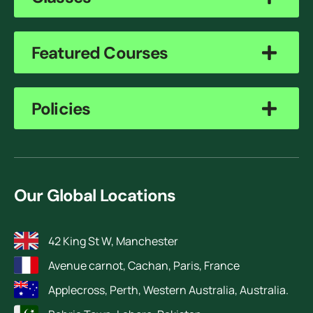
Featured Courses
Policies
Our Global Locations
42 King St W, Manchester
Avenue carnot, Cachan, Paris, France
Applecross, Perth, Western Australia, Australia.