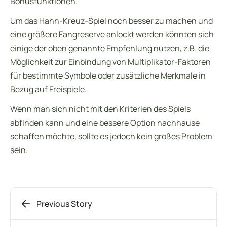
Bonusfunktionen.
Um das Hahn-Kreuz-Spiel noch besser zu machen und
eine größere Fangreserve anlockt werden könnten sich
einige der oben genannte Empfehlung nutzen, z.B. die
Möglichkeit zur Einbindung von Multiplikator-Faktoren
für bestimmte Symbole oder zusätzliche Merkmale in
Bezug auf Freispiele.
Wenn man sich nicht mit den Kriterien des Spiels
abfinden kann und eine bessere Option nachhause
schaffen möchte, sollte es jedoch kein großes Problem
sein.
Previous Story