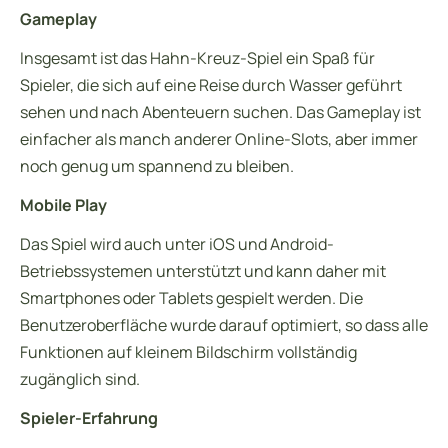
Gameplay
Insgesamt ist das Hahn-Kreuz-Spiel ein Spaß für
Spieler, die sich auf eine Reise durch Wasser geführt
sehen und nach Abenteuern suchen. Das Gameplay ist
einfacher als manch anderer Online-Slots, aber immer
noch genug um spannend zu bleiben.
Mobile Play
Das Spiel wird auch unter iOS und Android-
Betriebssystemen unterstützt und kann daher mit
Smartphones oder Tablets gespielt werden. Die
Benutzeroberfläche wurde darauf optimiert, so dass alle
Funktionen auf kleinem Bildschirm vollständig
zugänglich sind.
Spieler-Erfahrung