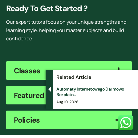
Ready To Get Started ?
Our expert tutors focus on your unique strengths and
learning style, helping you master subjects and build
confidence.
Classes
Related Article
Automaty Internetowego Darmowo
Featured Courses
Bezpłatn...
Aug 10, 2026
Policies