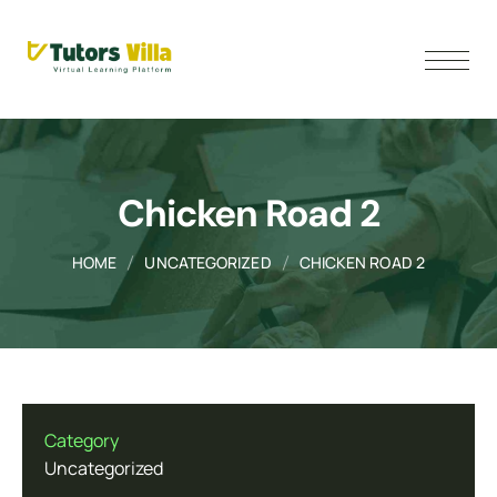
Chicken Road 2
HOME
UNCATEGORIZED
CHICKEN ROAD 2
Category
Uncategorized