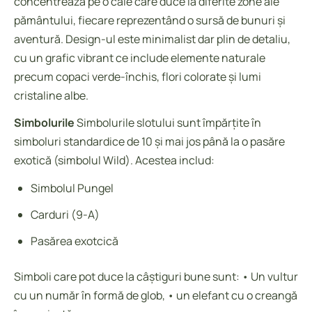
concentrează pe o cale care duce la diferite zone ale
pământului, fiecare reprezentând o sursă de bunuri și
aventură. Design-ul este minimalist dar plin de detaliu,
cu un grafic vibrant ce include elemente naturale
precum copaci verde-închis, flori colorate și lumi
cristaline albe.
Simbolurile
Simbolurile slotului sunt împărțite în
simboluri standardice de 10 și mai jos până la o pasăre
exotică (simbolul Wild). Acestea includ:
Simbolul Pungel
Carduri (9-A)
Pasărea exotcică
Simboli care pot duce la câștiguri bune sunt: • Un vultur
cu un număr în formă de glob, • un elefant cu o creangă