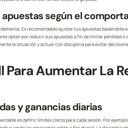
s apuestas según el comport
damente. Es recomendable ajustar tus apuestas basándote en l
res optan por reducir sus apuestas a fin de limitar pérdidas
nte la situación y actuar con disciplina para evitar decisiones
ll Para Aumentar La R
idas y ganancias diarias
ntable es definir límites claros para cada sesión. Por ejempl
ando cuando las emociones están a flor de piel. La disciplina 