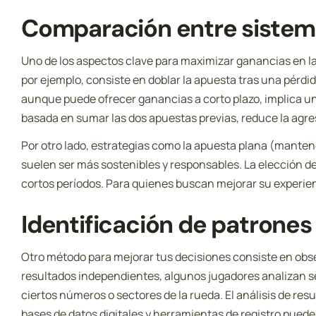
Comparación entre sistema
Uno de los aspectos clave para maximizar ganancias en la 
por ejemplo, consiste en doblar la apuesta tras una pérd
aunque puede ofrecer ganancias a corto plazo, implica un 
basada en sumar las dos apuestas previas, reduce la agres
Por otro lado, estrategias como la apuesta plana (manten
suelen ser más sostenibles y responsables. La elección de
cortos períodos. Para quienes buscan mejorar su experien
Identificación de patrones
Otro método para mejorar tus decisiones consiste en obse
resultados independientes, algunos jugadores analizan s
ciertos números o sectores de la rueda. El análisis de res
bases de datos digitales y herramientas de registro puede 