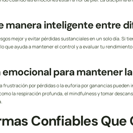
de manera inteligente entre d
iesgos mejor y evitar pérdidas sustanciales en un solo día. Si t
s, lo que ayuda a mantener el control y a evaluar tu rendimie
n emocional para mantener la 
 frustración por pérdidas o la euforia por ganancias pueden in
as como la respiración profunda, el mindfulness y tomar desca
a.
ormas Confiables Que