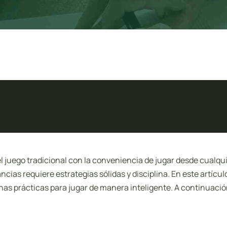
l juego tradicional con la conveniencia de jugar desde cualqu
ncias requiere estrategias sólidas y disciplina. En este artí
uenas prácticas para jugar de manera inteligente. A continuac