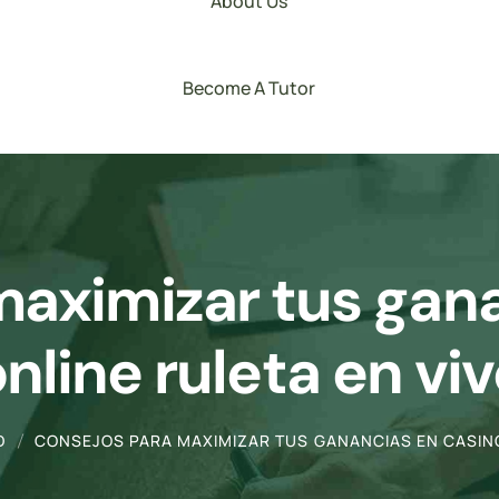
About Us
Become A Tutor
maximizar tus gana
nline ruleta en vi
D
CONSEJOS PARA MAXIMIZAR TUS GANANCIAS EN CASINO