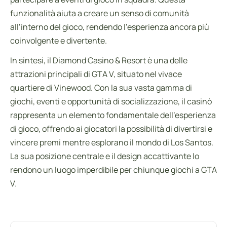
funzionalità aiuta a creare un senso di comunità
all’interno del gioco, rendendo l’esperienza ancora più
coinvolgente e divertente.
In sintesi, il Diamond Casino & Resort è una delle
attrazioni principali di GTA V, situato nel vivace
quartiere di Vinewood. Con la sua vasta gamma di
giochi, eventi e opportunità di socializzazione, il casinò
rappresenta un elemento fondamentale dell’esperienza
di gioco, offrendo ai giocatori la possibilità di divertirsi e
vincere premi mentre esplorano il mondo di Los Santos.
La sua posizione centrale e il design accattivante lo
rendono un luogo imperdibile per chiunque giochi a GTA
V.