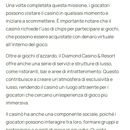
Una volta completata questa missione, i giocatori
possono visitare il casinò in qualsiasi momento e
iniziare a scommettere. È importante notare che il
casinò richiede l’uso di chips per partecipare ai giochi,
che possono essere acquistate con denaro virtuale
all’interno del gioco.
Oltre ai giochi d’azzardo, il Diamond Casino & Resort
offre anche una serie di servizi e strutture di lusso,
come ristoranti, bar e aree di intrattenimento. Questo
contribuisce a creare un’atmosfera di esclusività e
lusso, rendendo il casinò un luogo attraente per i
giocatori che cercano un’esperienza di gioco più
immersiva.
Il casinò ha anche una componente sociale, poiché i
giocatori possono interagire tra loro, formare gruppi e
partecipare a eventi di gioco in squadra. Questa