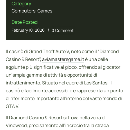
Category
Computers, Games
Date Posted
/
February 10, 2026
0 Comment
Il casinò di Grand Theft Auto V, noto come il “Diamond
Casino & Resort”,
aviamastersgame.it
è una delle
aggiunte più significative al gioco, offrendo ai giocatori
un’ampia gamma di attività e opportunità di
intrattenimento. Situato nel cuore di Los Santos, il
casinò è facilmente accessibile e rappresenta un punto
di riferimento importante all’interno del vasto mondo di
GTA V.
Il Diamond Casino & Resort si trova nella zona di
Vinewood, precisamente all’incrocio tra la strada