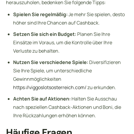
herauszuholen, bedenken Sie folgende Tipps:
Spielen Sie regelmäßig:
Je mehr Sie spielen, desto
höher sind Ihre Chancen auf Cashback.
Setzen Sie sich ein Budget:
Planen Sie Ihre
Einsätze im Voraus, um die Kontrolle über Ihre
Verluste zu behalten.
Nutzen Sie verschiedene Spiele:
Diversifizieren
Sie Ihre Spiele, um unterschiedliche
Gewinnmöglichkeiten
https://viggoslotsosterreich.com/
zu erkunden.
Achten Sie auf Aktionen:
Halten Sie Ausschau
nach speziellen Cashback-Aktionen und Boni, die
Ihre Rückzahlungen erhöhen können.
Häufige Fragen