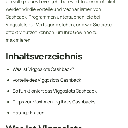
ein völlig neues Level gehoben wird. In diesem Artikel
werden wir die Vorteile und Mechanismen von
Cashback-Programmen untersuchen, die bei
Viggoslots zur Verfügung stehen, und wie Sie diese
effektiv nutzen können, um Ihre Gewinne zu
maximieren.
Inhaltsverzeichnis
Was ist Viggoslots Cashback?
Vorteile des Viggoslots Cashback
So funktioniert das Viggoslots Cashback
Tipps zur Maximierung Ihres Cashbacks
Häufige Fragen