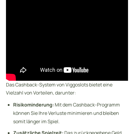
Das Cashback-System von Viggoslots bietet eine
Vielzahl von Vorteilen, darunter:
Risikominderung:
Mit dem Cashback-Programm
können Sie Ihre Verluste minimieren und bleiben
somit länger im Spiel.
Zusätzliche Spielzeit:
Das zurückgegebene Geld