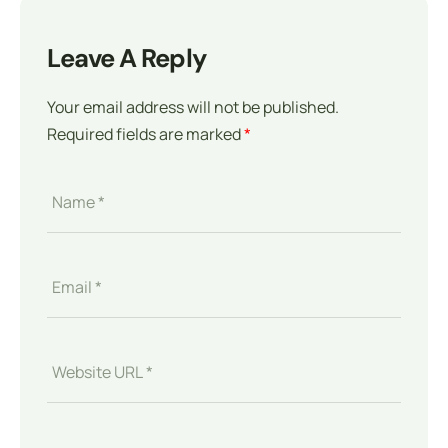
Leave A Reply
Your email address will not be published.
Required fields are marked
*