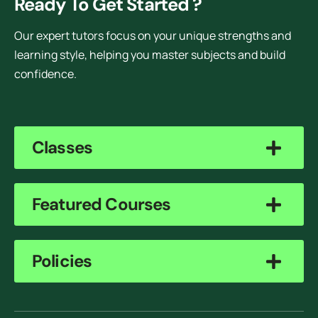
Ready To Get Started ?
Our expert tutors focus on your unique strengths and
learning style, helping you master subjects and build
confidence.
Classes
Featured Courses
Policies