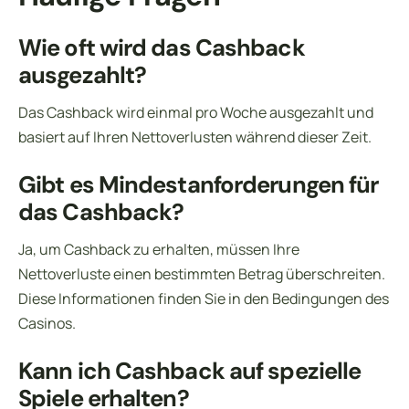
Wie oft wird das Cashback
ausgezahlt?
Das Cashback wird einmal pro Woche ausgezahlt und
basiert auf Ihren Nettoverlusten während dieser Zeit.
Gibt es Mindestanforderungen für
das Cashback?
Ja, um Cashback zu erhalten, müssen Ihre
Nettoverluste einen bestimmten Betrag überschreiten.
Diese Informationen finden Sie in den Bedingungen des
Casinos.
Kann ich Cashback auf spezielle
Spiele erhalten?