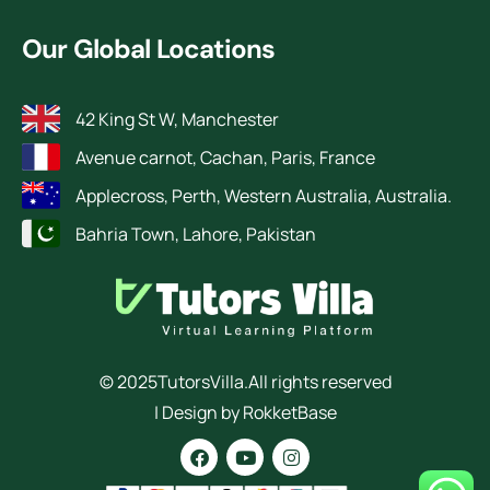
Our Global Locations
42 King St W, Manchester
Avenue carnot, Cachan, Paris, France
Applecross, Perth, Western Australia, Australia.
Bahria Town, Lahore, Pakistan
© 2025
TutorsVilla.
All rights reserved
| Design by RokketBase