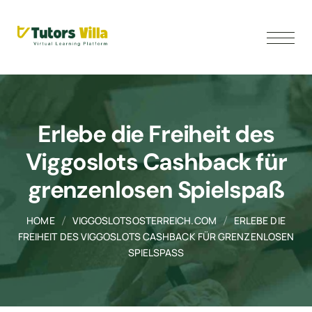
Erlebe die Freiheit des
Viggoslots Cashback für
grenzenlosen Spielspaß
HOME
VIGGOSLOTSOSTERREICH.COM
ERLEBE DIE
FREIHEIT DES VIGGOSLOTS CASHBACK FÜR GRENZENLOSEN
SPIELSPASS