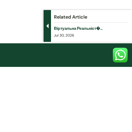
Related Article
Віртуальна Реальніст�...
Jul 30, 2026
red Courses
Policies
stry
Tutor Policy
atics
Student Policy
curity
Terms & Conditions
Privacy Policy