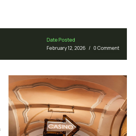
Date Posted
/
February 12, 2026
0 Comment
s