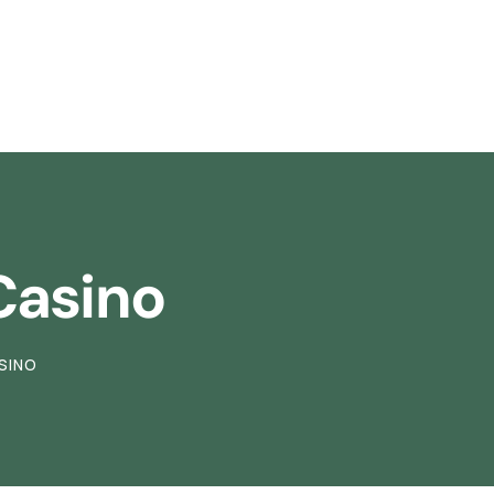
Casino
SINO