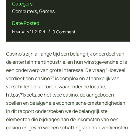
Category
Computers, Games
Date Posted
/
February 11, 2026
0 Comment
Casino’s zijn al lange tijd een belangrijk onderdeel van
de entertainmentindustrie, en hun winstgevendheid is
een onderwerp van grote interesse. De vraag “Hoeveel
verdient een casino?” is complex en afhankelijk van
verschillende factoren, waaronder de locatie,
https://1xbets.be
het type casino, de aangeboden
spellen en de algehele economische omstandigheden.
In dit rapport onderzoeken we de belangrijkste
elementen die bijdragen aan de inkomsten van een
casino en geven we een schatting van hun verdiensten.