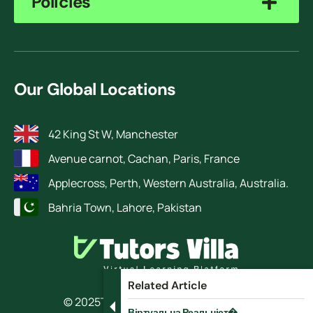
Policies
Our Global Locations
42 King St W, Manchester
Avenue carnot, Cachan, Paris, France
Applecross, Perth, Western Australia, Australia.
Bahria Town, Lahore, Pakistan
Related Article
© 2025
TutorsVilla.
All rights reserved
Віртуальна Реальніст�...