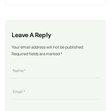
Leave A Reply
Your email address will not be published.
Required fields are marked
*