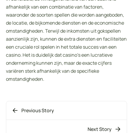
afhankelijk van een combinatie van factoren,
waaronder de soorten spellen die worden aangeboden,
de locatie, de bijkomende diensten en de economische
omstandigheden. Terwijl de inkomsten uit gokspellen
aanzienlijk zijn, kunnen de extra diensten en faciliteiten
een cruciale rol spelen in het totale succes van een
casino. Het is duidelijk dat casino’s een lucratieve
onderneming kunnen zijn, maar de exacte cijfers
variëren sterk afhankelijk van de specifieke
omstandigheden.
Previous Story
Next Story