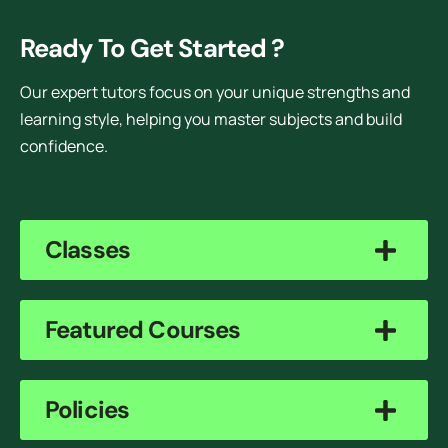
Ready To Get Started ?
Our expert tutors focus on your unique strengths and
learning style, helping you master subjects and build
confidence.
Classes
Featured Courses
Policies