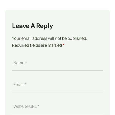
Leave A Reply
Your email address will not be published.
Required fields are marked
*