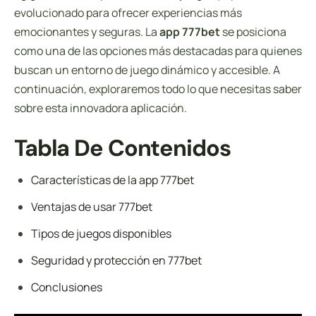
evolucionado para ofrecer experiencias más
emocionantes y seguras. La
app 777bet
se posiciona
como una de las opciones más destacadas para quienes
buscan un entorno de juego dinámico y accesible. A
continuación, exploraremos todo lo que necesitas saber
sobre esta innovadora aplicación.
Tabla De Contenidos
Características de la app 777bet
Ventajas de usar 777bet
Tipos de juegos disponibles
Seguridad y protección en 777bet
Conclusiones