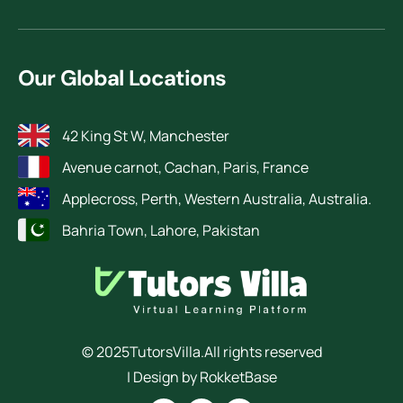
Our Global Locations
42 King St W, Manchester
Avenue carnot, Cachan, Paris, France
Applecross, Perth, Western Australia, Australia.
Bahria Town, Lahore, Pakistan
© 2025
TutorsVilla.
All rights reserved
| Design by RokketBase