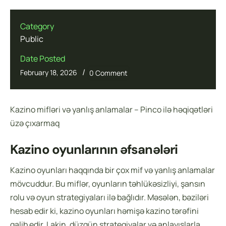
Category
Public
Date Posted
/
February 18, 2026
0 Comment
Kazino mifləri və yanlış anlamalar – Pinco ilə həqiqətləri
üzə çıxarmaq
Kazino oyunlarının əfsanələri
Kazino oyunları haqqında bir çox mif və yanlış anlamalar
mövcuddur. Bu miflər, oyunların təhlükəsizliyi, şansın
rolu və oyun strategiyaları ilə bağlıdır. Məsələn, bəziləri
hesab edir ki, kazino oyunları həmişə kazino tərəfini
qalib edir. Lakin, düzgün strategiyalar və anlayışlarla