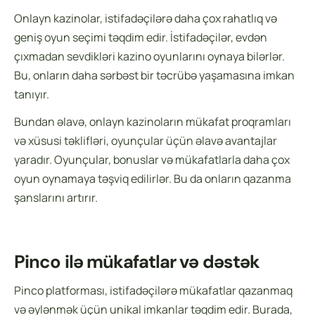
Onlayn kazinolar, istifadəçilərə daha çox rahatlıq və
geniş oyun seçimi təqdim edir. İstifadəçilər, evdən
çıxmadan sevdikləri kazino oyunlarını oynaya bilərlər.
Bu, onların daha sərbəst bir təcrübə yaşamasına imkan
tanıyır.
Bundan əlavə, onlayn kazinoların mükafat proqramları
və xüsusi təklifləri, oyunçular üçün əlavə avantajlar
yaradır. Oyunçular, bonuslar və mükafatlarla daha çox
oyun oynamaya təşviq edilirlər. Bu da onların qazanma
şanslarını artırır.
Pinco ilə mükafatlar və dəstək
Pinco platforması, istifadəçilərə mükafatlar qazanmaq
və əylənmək üçün unikal imkanlar təqdim edir. Burada,