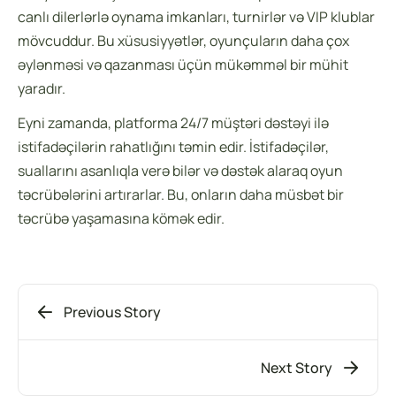
canlı dilerlərlə oynama imkanları, turnirlər və VIP klublar
mövcuddur. Bu xüsusiyyətlər, oyunçuların daha çox
əylənməsi və qazanması üçün mükəmməl bir mühit
yaradır.
Eyni zamanda, platforma 24/7 müştəri dəstəyi ilə
istifadəçilərin rahatlığını təmin edir. İstifadəçilər,
suallarını asanlıqla verə bilər və dəstək alaraq oyun
təcrübələrini artırarlar. Bu, onların daha müsbət bir
təcrübə yaşamasına kömək edir.
Previous Story
Next Story