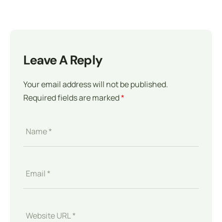
Leave A Reply
Your email address will not be published.
Required fields are marked
*