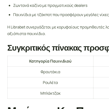
Ζωντανά καζίνο με πραγματικούς dealers
Παιχνίδια με τζάκποτ που προσφέρουν μεγάλες νίκες
Η Librabet συνεργάζεται με κορυφαίους προμηθευτές λογ
αξιόπιστα παιχνίδια.
Συγκριτικός πίνακας προσ
Κατηγορία Παιχνιδιού
Φρουτάκια
Ρουλέτα
Μπλάκτζακ