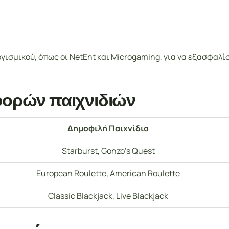
ισμικού, όπως οι NetEnt και Microgaming, για να εξασφαλίσ
φορών παιχνιδιών
Δημοφιλή Παιχνίδια
Starburst, Gonzo’s Quest
European Roulette, American Roulette
Classic Blackjack, Live Blackjack