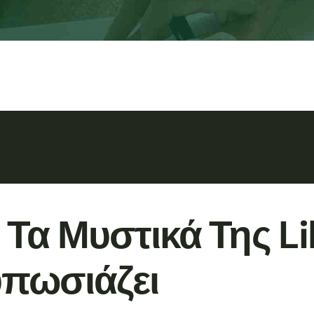
Τα Μυστικά Της Li
υπωσιάζει