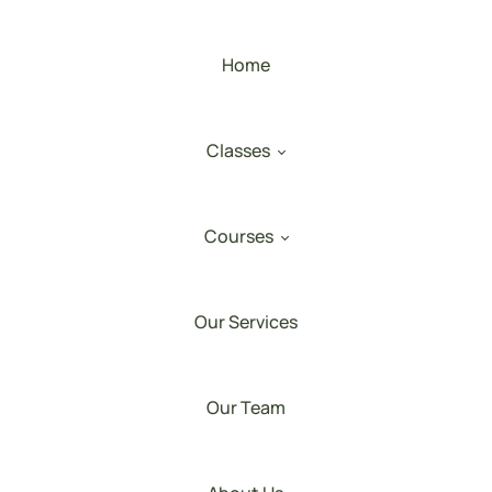
Home
Classes
Courses
Our Services
Our Team