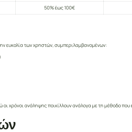
50% έως 100€
την ευκολία των χρηστών, συμπεριλαμβανομένων:
)
 οι χρόνοι ανάληψης ποικίλλουν ανάλογα με τη μέθοδο που 
τών