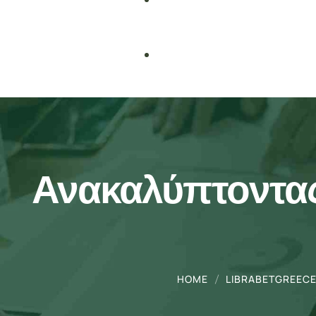
Biochemistry
IB
Bioinformatics
IGCSE
Cell Biology
IELTS/TOEFL
Cyber Security
Ανακαλύπτοντας 
Data Science & Machine Learning
Digital Marketing
English
HOME
LIBRABETGREEC