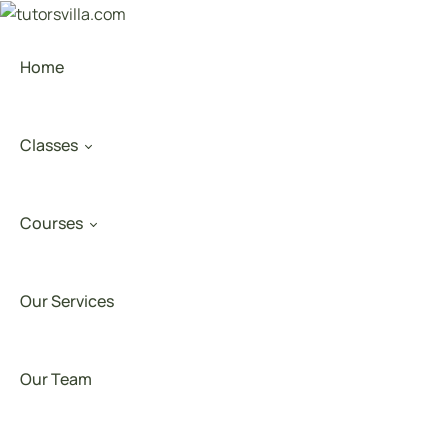
Home
Classes
Courses
rade 1 – 8
Our Services
rade 9 – 12
rtificial Intelligence
Our Team
O-Levels
Business Analytics