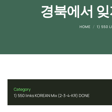
경북에서 잊
English
Forensic Medicine & Toxicology
HOME
1) 550 
Genetics
Mobile App Development
Molecular Biology
Research Paper Manuscript
Category
Writing
1) 550 links KOREAN Mix (2-3-4-KR) DONE
Thesis Writing