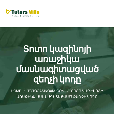
Տոտո կազինոյի
առաջիկա
մասնագիտացված
զեղչի կոդը
HOME
TOTOCASINOAM.COM
ՏՈՏՈ ԿԱԶԻՆՈՅԻ
ԱՌԱՋԻԿԱ ՄԱՍՆԱԳԻՏԱՑՎԱԾ ԶԵՂՉԻ ԿՈԴԸ