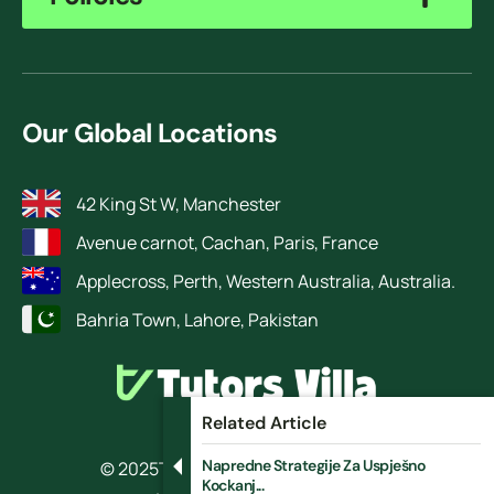
Our Global Locations
42 King St W, Manchester
Avenue carnot, Cachan, Paris, France
Applecross, Perth, Western Australia, Australia.
Bahria Town, Lahore, Pakistan
Related Article
Napredne Strategije Za Uspješno
© 2025
TutorsVilla.
All rights reserved
Kockanj...