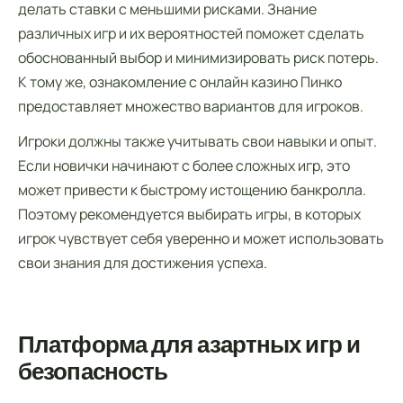
делать ставки с меньшими рисками. Знание
различных игр и их вероятностей поможет сделать
обоснованный выбор и минимизировать риск потерь.
К тому же, ознакомление с онлайн казино Пинко
предоставляет множество вариантов для игроков.
Игроки должны также учитывать свои навыки и опыт.
Если новички начинают с более сложных игр, это
может привести к быстрому истощению банкролла.
Поэтому рекомендуется выбирать игры, в которых
игрок чувствует себя уверенно и может использовать
свои знания для достижения успеха.
Платформа для азартных игр и
безопасность