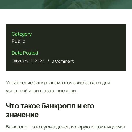
Category
Public
Date Posted
/
February 17, 2026
0 Comment
Управление банкроллом ключевые советы для
успешной игры в азартные игры
Что такое банкролл и его
значение
Банкролл — это сумма денег, которую игрок выделяет