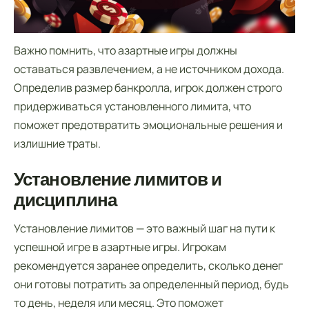
Важно помнить, что азартные игры должны
оставаться развлечением, а не источником дохода.
Определив размер банкролла, игрок должен строго
придерживаться установленного лимита, что
поможет предотвратить эмоциональные решения и
излишние траты.
Установление лимитов и
дисциплина
Установление лимитов — это важный шаг на пути к
успешной игре в азартные игры. Игрокам
рекомендуется заранее определить, сколько денег
они готовы потратить за определенный период, будь
то день, неделя или месяц. Это поможет